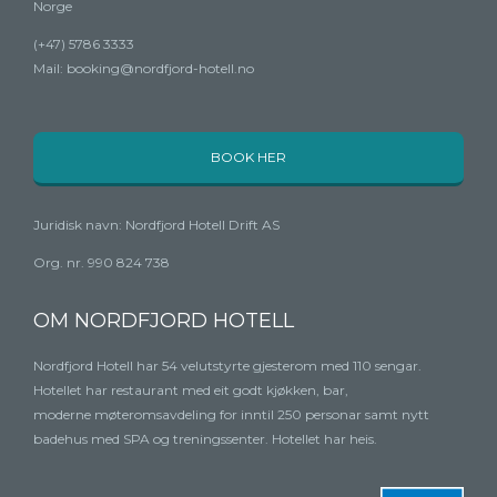
Norge
(+47) 5786 3333
Mail:
booking@nordfjord-hotell.no
BOOK HER
Juridisk navn: Nordfjord Hotell Drift AS
Org. nr. 990 824 738
OM NORDFJORD HOTELL
Nordfjord Hotell har 54 velutstyrte gjesterom med
110 sengar.
Hotellet har restaurant med eit
godt kjøkken, bar,
moderne
møteromsavdeling for inntil 250 personar
samt nytt
badehus med SPA og
treningssenter. Hotellet har heis.