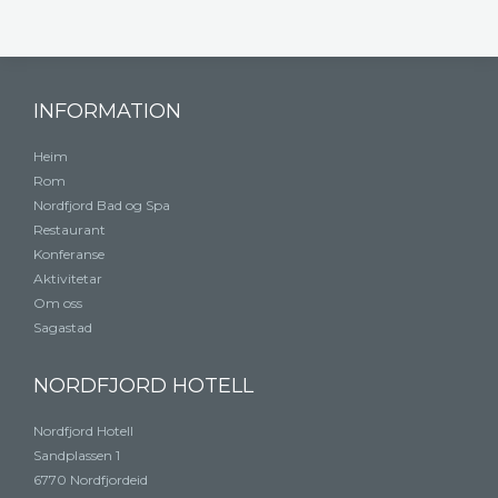
INFORMATION
Heim
Rom
Nordfjord Bad og Spa
Restaurant
Konferanse
Aktivitetar
Om oss
Sagastad
NORDFJORD HOTELL
Nordfjord Hotell
Sandplassen 1
6770 Nordfjordeid